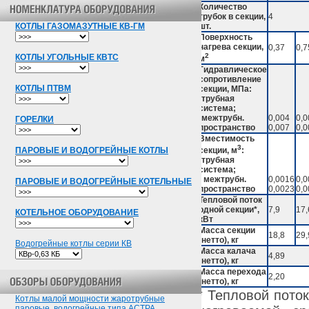
Количество
трубок в секции,
4
КОТЛЫ ГАЗОМАЗУТНЫЕ КВ-ГМ
шт.
Поверхность
нагрева секции,
0,37
0,7
2
КОТЛЫ УГОЛЬНЫЕ КВТС
м
Гидравлическое
сопротивление
КОТЛЫ ПТВМ
секции, МПа:
-трубная
система;
-межтрубн.
0,004
0,0
ГОРЕЛКИ
пространство
0,007
0,0
Вместимость
3
ПАРОВЫЕ И ВОДОГРЕЙНЫЕ КОТЛЫ
секции, м
:
-трубная
система;
- межтрубн.
0,0016
0,0
ПАРОВЫЕ И ВОДОГРЕЙНЫЕ КОТЕЛЬНЫЕ
пространство
0,0023
0,0
Тепловой поток
одной секции*,
7,9
17,
КОТЕЛЬНОЕ ОБОРУДОВАНИЕ
кВт
Масса секции
18,8
29,
(нетто), кг
Водогрейные котлы серии КВ
Масса калача
4,89
(нетто), кг
Масса перехода
2,20
(нетто), кг
* Тепловой пото
Котлы малой мощности жаротрубные
паровые, водогрейные типа АСТРА